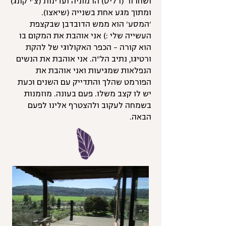
ושחרור (רליס) הרמוניה ועדינות (צ'י קונג)
ומתוך מגע אחת בשנייה (שיאצו).
'המסע' הוא ממש הדובדבן שבקצפת
העשייה שלי :) אני אוהבת את המקום בו
הוא קורה - הכפר האקולוגי של להקת
ורטיגו, נתיב הל"ה. אני אוהבת את הנשים
הנפלאות שמגיעות ואני אוהבת את
הפורמט שהלך והתדייק עם השנים וכעת
יש לו קצב משלו. פעם בעונה. מוזמנות
בשמחה לעקוב ולהצטרף אלינו לפעם
הבאה.