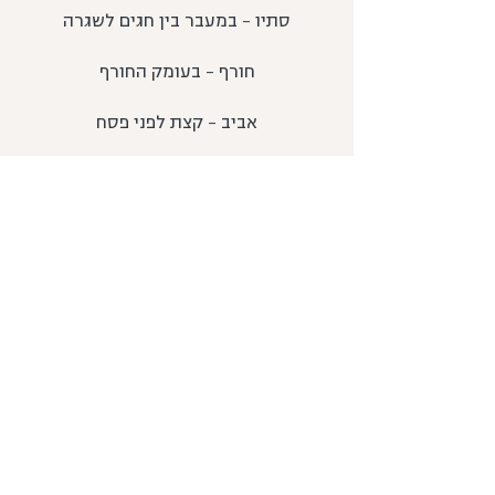
סתיו - במעבר בין חגים לשגרה
חורף - בעומק החורף
אביב - קצת לפני פסח
קיץ - מועד יולי -בתחילת החופש
הגדול
מועד אוגוסט - בעומק החופש הגדול
מוזמנות לעקוב אחר המועד הבא כאן...
מוזמנות לעקוב כאן
ומוזמנות להשאיר פרטי קשר ולקבל
עדכון למייל על המסע הבא כאן
צרו קשר